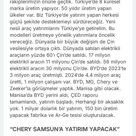
rakiplerimizin önüne geçtik. Türkiye’de 8 küresel
marka üretim yapıyor. 50 yıldır üretim yapan
ülkeler var. Biz Türkiye’de yatırım yapan herkesi
güçlü şekilde desteklemeyi sürdüreceğiz. Yeni
nesil araç yatırımlarını Türkiye’ye getirelim. Bu
modelleri üretmeye yönelik yatırımlara öncelik
vereceğiz. Dünyada bir büyük değişim de Çin
vesilesiyle ortaya çıktı. Dünyada satılan elektrikli
araçların yüzde 60’ı Çin’de satıldı. 17 milyon
elektrikli aracın 11 milyonu Çin’de satıldı. 56 milyon
elektrikli aracın 30 milyonu Çin’de. BYD’de 2023’te
3 milyon araç üretmişti. 2024’de 4.4 milyon araç
üretti, 1 milyon çalışanı var. BYD, MG, Chery ve
Zeeker’la görüşmeler yaptık. Manisa gibi olacak.
Manisa’da BYD yerini aldı, ÇED raporu
tamamlandı, yatırım başladı. Herhangi bir aksaklık
yok. 1 milyar dolarlık bir yatırım, 150 bin üretim
yapacak fabrika ve Ar-Ge tesisi oluşturulacak.
“CHERY SAMSUN’A YATIRIM YAPACAK”