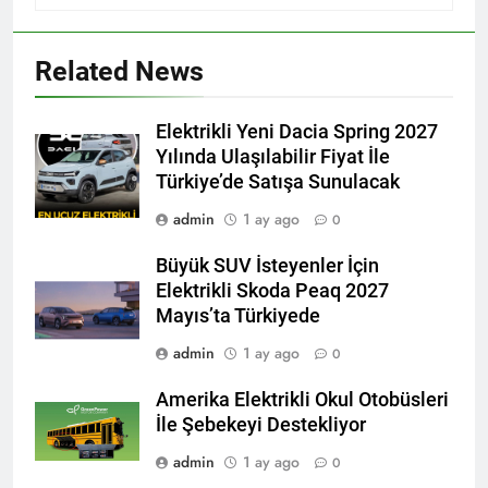
Related News
Elektrikli Yeni Dacia Spring 2027
Yılında Ulaşılabilir Fiyat İle
Türkiye’de Satışa Sunulacak
admin
1 ay ago
0
Büyük SUV İsteyenler İçin
Elektrikli Skoda Peaq 2027
Mayıs’ta Türkiyede
admin
1 ay ago
0
Amerika Elektrikli Okul Otobüsleri
İle Şebekeyi Destekliyor
admin
1 ay ago
0