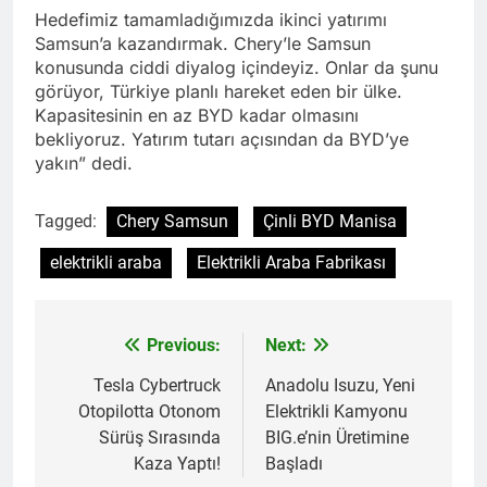
Hedefimiz tamamladığımızda ikinci yatırımı
Samsun’a kazandırmak. Chery’le Samsun
konusunda ciddi diyalog içindeyiz. Onlar da şunu
görüyor, Türkiye planlı hareket eden bir ülke.
Kapasitesinin en az BYD kadar olmasını
bekliyoruz. Yatırım tutarı açısından da BYD’ye
yakın” dedi.
Tagged:
Chery Samsun
Çinli BYD Manisa
elektrikli araba
Elektrikli Araba Fabrikası
Previous:
Next:
Yazı
gezinmesi
Tesla Cybertruck
Anadolu Isuzu, Yeni
Otopilotta Otonom
Elektrikli Kamyonu
Sürüş Sırasında
BIG.e’nin Üretimine
Kaza Yaptı!
Başladı