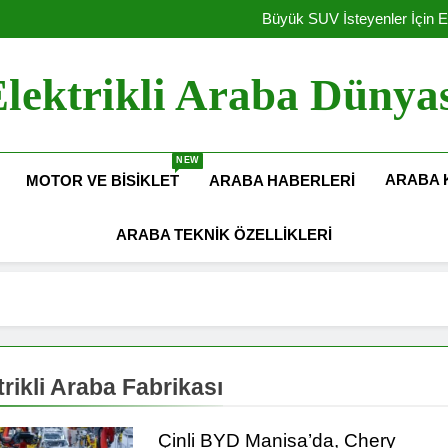
Elektrikli Yeni Dacia Spring 2027 
Büyük SUV İsteyenler İçin E
Amerika Elekt
Hyundai Motor Türkiye’de Ü
Elektrikli Yeni Dacia Spring 2027 
lektrikli Araba Dünya
Büyük SUV İsteyenler İçin E
Amerika Elekt
Hyundai Motor Türkiye’de Ü
NEW
ARABA 
MOTOR VE BISIKLET
ARABA HABERLERI
ARABA TEKNIK ÖZELLIKLERI
trikli Araba Fabrikası
Çinli BYD Manisa’da, Chery