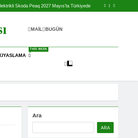
Yılında Ulaşılabilir Fiyat İle Türkiye’de Satışa
Sunulacak
lektrikli Skoda Peaq 2027 Mayıs’ta Türkiyede
rikli Okul Otobüsleri İle Şebekeyi Destekliyor
reteceği IONIQ 3 Elektrikli Arabanın Yanında
Batarya Fabrikası Kurdu
Yılında Ulaşılabilir Fiyat İle Türkiye’de Satışa
sı
Sunulacak
lektrikli Skoda Peaq 2027 Mayıs’ta Türkiyede
MAIL
BUGÜN
rikli Okul Otobüsleri İle Şebekeyi Destekliyor
reteceği IONIQ 3 Elektrikli Arabanın Yanında
Batarya Fabrikası Kurdu
THIS WEEK
KIYASLAMA
Ara
ARA