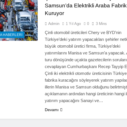
Samsun’da Elektrikli Araba Fabrik
Kuruyor
Admin
1 Yıl Ago
0
3 Mins
Çinli otomobil üreticileri Chery ve BYD’nin
A HABERLERI
Türkiye’deki yatırım yapacakları şehirler netle
büyük otomobil üretici firma, Türkiye’deki
yatırımlarını Manisa ve Samsun’a yapacak.
turu dönüşünde uçakta gazetecilerin soruları
cevaplayan Cumhurbaşkanı Recep Tayyip E
Çinli iki elektrikli otomotiv üreticisinin Türkiy
fabrika kuracağını söyleyerek yatırım yapıl
illerin Manisa ve Samsun olduğunu belirtmişt
açıklamanın ardından hangi üreticinin hangi i
yatırım yapacağını Sanayi ve…
Devamı