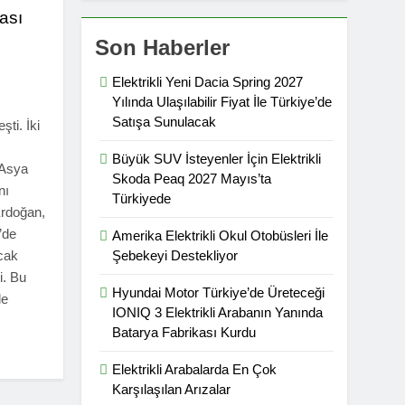
ası
Son Haberler
Elektrikli Yeni Dacia Spring 2027
Yılında Ulaşılabilir Fiyat İle Türkiye’de
Satışa Sunulacak
şti. İki
Büyük SUV İsteyenler İçin Elektrikli
 Asya
Skoda Peaq 2027 Mayıs’ta
nı
Türkiyede
rdoğan,
e’de
Amerika Elektrikli Okul Otobüsleri İle
acak
Şebekeyi Destekliyor
i. Bu
Hyundai Motor Türkiye’de Üreteceği
le
IONIQ 3 Elektrikli Arabanın Yanında
Batarya Fabrikası Kurdu
Elektrikli Arabalarda En Çok
Karşılaşılan Arızalar