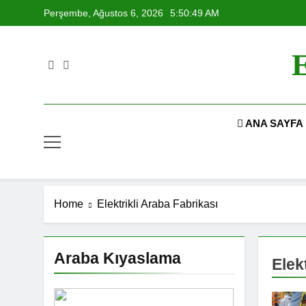
Skip
Perşembe, Ağustos 6, 2026
5:50:50 AM
to
content
E
ANA SAYFA
Home
Elektrikli Araba Fabrikası
Araba Kıyaslama
Elek