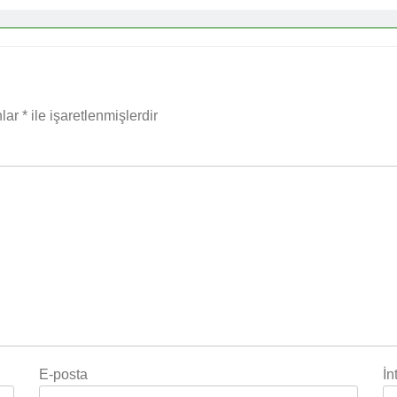
nlar
*
ile işaretlenmişlerdir
E-posta
İn