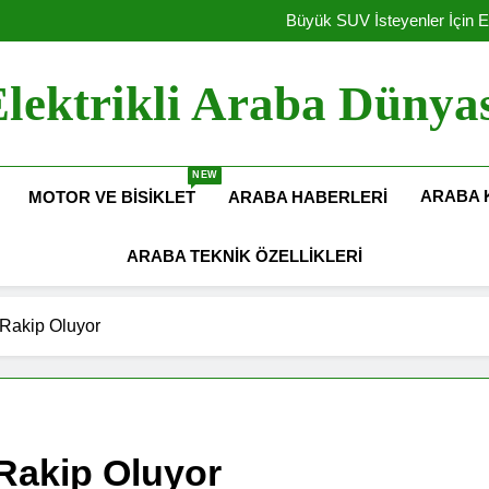
Elektrikli Yeni Dacia Spring 2027 
Büyük SUV İsteyenler İçin E
Amerika Elekt
Hyundai Motor Türkiye’de Ü
Elektrikli Yeni Dacia Spring 2027 
lektrikli Araba Dünya
Büyük SUV İsteyenler İçin E
Amerika Elekt
Hyundai Motor Türkiye’de Ü
NEW
ARABA 
MOTOR VE BISIKLET
ARABA HABERLERI
ARABA TEKNIK ÖZELLIKLERI
 Rakip Oluyor
 Rakip Oluyor