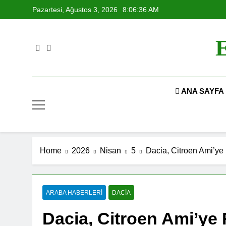
Skip
Pazartesi, Ağustos 3, 2026
8:06:36 AM
to
content
E
ANA SAYFA
Home
2026
Nisan
5
Dacia, Citroen Ami’ye
ARABA HABERLERI
DACIA
Dacia, Citroen Ami’ye