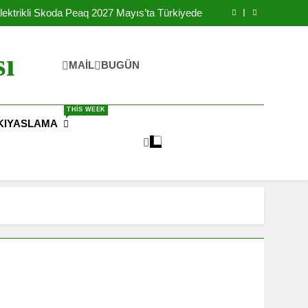
Yılında Ulaşılabilir Fiyat İle Türkiye’de Satışa
Sunulacak
lektrikli Skoda Peaq 2027 Mayıs’ta Türkiyede
rikli Okul Otobüsleri İle Şebekeyi Destekliyor
reteceği IONIQ 3 Elektrikli Arabanın Yanında
Batarya Fabrikası Kurdu
Yılında Ulaşılabilir Fiyat İle Türkiye’de Satışa
sı
Sunulacak
lektrikli Skoda Peaq 2027 Mayıs’ta Türkiyede
MAIL
BUGÜN
rikli Okul Otobüsleri İle Şebekeyi Destekliyor
reteceği IONIQ 3 Elektrikli Arabanın Yanında
Batarya Fabrikası Kurdu
THIS WEEK
KIYASLAMA