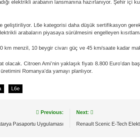
ığı elektrikli arabanın lansmanına hazırlanıyor. Şehir içi k
e geliştiriliyor. L6e kategorisi daha düşük sertifikasyon ger
elektrikli arabaların piyasaya sürülmesini engelleyen kısıtlam
ık 80 km menzil, 10 beygir civarı güç ve 45 km/saate kadar 
t olacak. Citroen Ami’nin yaklaşık fiyatı 8.800 Euro’dan başl
n üretimini Romanya’da yamayı planlıyor.
a
L6e
Previous:
Next:
Batarya Pasaportu Uygulaması
Renault Scenic E-Tech Elektr