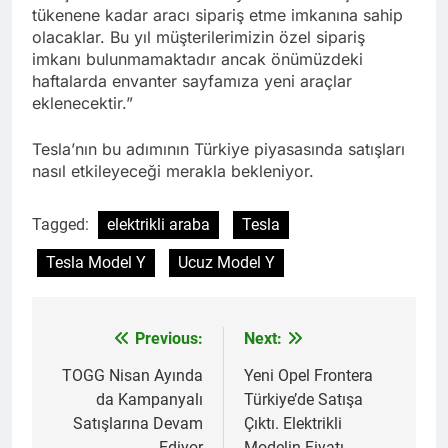
tükenene kadar aracı sipariş etme imkanına sahip
olacaklar. Bu yıl müşterilerimizin özel sipariş
imkanı bulunmamaktadır ancak önümüzdeki
haftalarda envanter sayfamıza yeni araçlar
eklenecektir.”
Tesla’nın bu adımının Türkiye piyasasında satışları
nasıl etkileyeceği merakla bekleniyor.
Tagged:
elektrikli araba
Tesla
Tesla Model Y
Ucuz Model Y
Previous:
Next:
Yazı
gezinmesi
TOGG Nisan Ayında
Yeni Opel Frontera
da Kampanyalı
Türkiye’de Satışa
Satışlarına Devam
Çıktı. Elektrikli
Ediyor
Modelin Fiyatı