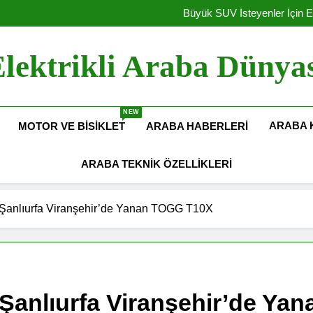
Elektrikli Yeni Dacia Spring 2027 
Büyük SUV İsteyenler İçin E
Amerika Elekt
Hyundai Motor Türkiye’de Ü
Elektrikli Yeni Dacia Spring 2027 
lektrikli Araba Dünya
Büyük SUV İsteyenler İçin E
Amerika Elekt
Hyundai Motor Türkiye’de Ü
NEW
ARABA 
MOTOR VE BISIKLET
ARABA HABERLERI
ARABA TEKNIK ÖZELLIKLERI
Şanlıurfa Viranşehir’de Yanan TOGG T10X
Şanlıurfa Viranşehir’de Ya