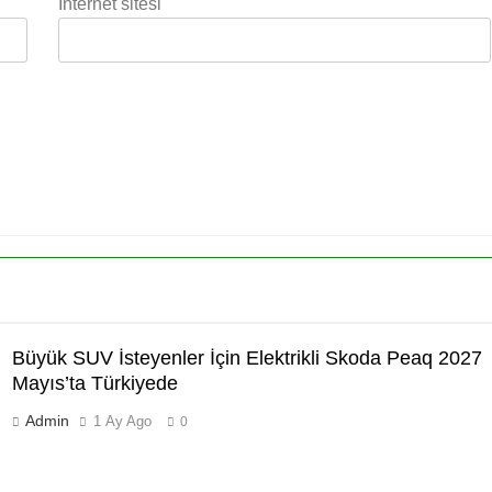
İnternet sitesi
Büyük SUV İsteyenler İçin Elektrikli Skoda Peaq 2027
Mayıs’ta Türkiyede
Admin
1 Ay Ago
0