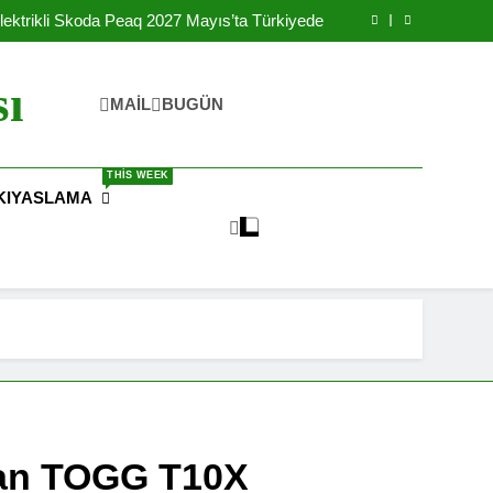
Yılında Ulaşılabilir Fiyat İle Türkiye’de Satışa
Sunulacak
lektrikli Skoda Peaq 2027 Mayıs’ta Türkiyede
rikli Okul Otobüsleri İle Şebekeyi Destekliyor
reteceği IONIQ 3 Elektrikli Arabanın Yanında
Batarya Fabrikası Kurdu
Yılında Ulaşılabilir Fiyat İle Türkiye’de Satışa
sı
Sunulacak
lektrikli Skoda Peaq 2027 Mayıs’ta Türkiyede
MAIL
BUGÜN
rikli Okul Otobüsleri İle Şebekeyi Destekliyor
reteceği IONIQ 3 Elektrikli Arabanın Yanında
Batarya Fabrikası Kurdu
THIS WEEK
KIYASLAMA
nan TOGG T10X