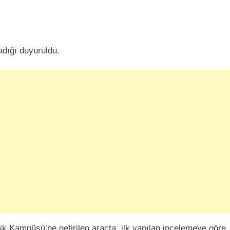
dığı duyuruldu.
ik Kampüsü’ne getirilen araçta, ilk yapılan incelemeye göre