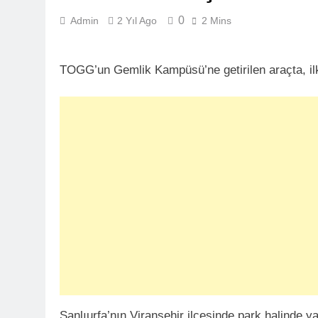
0
Admin
2 Yıl Ago
2 Mins
TOGG’un Gemlik Kampüsü’ne getirilen araçta, il
Şanlıurfa’nın Viranşehir ilçesinde park halinde 