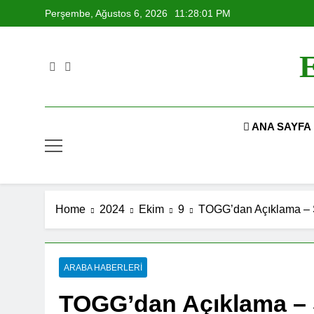
Skip
Perşembe, Ağustos 6, 2026
11:28:01 PM
to
content
E
ANA SAYFA
Home
2024
Ekim
9
TOGG’dan Açıklama – 
ARABA HABERLERI
TOGG’dan Açıklama – 