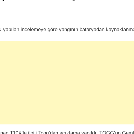
k yapılan incelemeye göre yangının bataryadan kaynaklanma
yanan T10X’le ilgili Togg’dan açıklama yapıldı. TOGG’un Geml