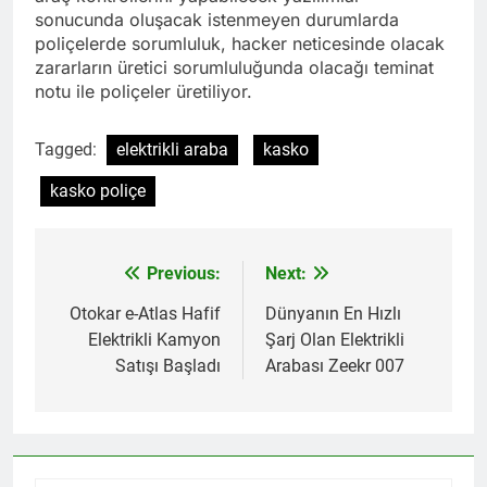
sonucunda oluşacak istenmeyen durumlarda
poliçelerde sorumluluk, hacker neticesinde olacak
zararların üretici sorumluluğunda olacağı teminat
notu ile poliçeler üretiliyor.
Tagged:
elektrikli araba
kasko
kasko poliçe
Previous:
Next:
Yazı
gezinmesi
Otokar e-Atlas Hafif
Dünyanın En Hızlı
Elektrikli Kamyon
Şarj Olan Elektrikli
Satışı Başladı
Arabası Zeekr 007