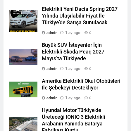
Elektrikli Yeni Dacia Spring 2027
Yılında Ulaşılabilir Fiyat İle
Türkiye’de Satışa Sunulacak
admin
1 ay ago
0
Büyük SUV İsteyenler İçin
Elektrikli Skoda Peaq 2027
Mayıs’ta Türkiyede
admin
1 ay ago
0
Amerika Elektrikli Okul Otobüsleri
İle Şebekeyi Destekliyor
admin
1 ay ago
0
Hyundai Motor Türkiye’de
Üreteceği IONIQ 3 Elektrikli
Arabanın Yanında Batarya
Fabrikası Kurdu