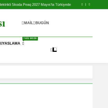
Yılında Ulaşılabilir Fiyat İle Türkiye’de Satışa
Sunulacak
lektrikli Skoda Peaq 2027 Mayıs’ta Türkiyede
rikli Okul Otobüsleri İle Şebekeyi Destekliyor
reteceği IONIQ 3 Elektrikli Arabanın Yanında
Batarya Fabrikası Kurdu
Yılında Ulaşılabilir Fiyat İle Türkiye’de Satışa
sı
Sunulacak
lektrikli Skoda Peaq 2027 Mayıs’ta Türkiyede
MAIL
BUGÜN
rikli Okul Otobüsleri İle Şebekeyi Destekliyor
reteceği IONIQ 3 Elektrikli Arabanın Yanında
Batarya Fabrikası Kurdu
THIS WEEK
KIYASLAMA