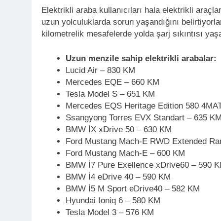
Elektrikli araba kullanıcıları hala elektrikli araç
uzun yolculuklarda sorun yaşandığını belirtiyor
kilometrelik mesafelerde yolda şarj sıkıntısı yaş
Uzun menzile sahip elektrikli arabalar:
Lucid Air – 830 KM
Mercedes EQE – 660 KM
Tesla Model S – 651 KM
Mercedes EQS Heritage Edition 580 4MA
Ssangyong Torres EVX Standart – 635 K
BMW İX xDrive 50 – 630 KM
Ford Mustang Mach-E RWD Extended Ra
Ford Mustang Mach-E – 600 KM
BMW İ7 Pure Exellence xDrive60 – 590 
BMW İ4 eDrive 40 – 590 KM
BMW İ5 M Sport eDrive40 – 582 KM
Hyundai Ioniq 6 – 580 KM
Tesla Model 3 – 576 KM