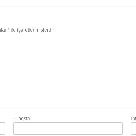
nlar
*
ile işaretlenmişlerdir
E-posta
İn