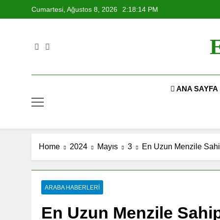
Skip
Cumartesi, Ağustos 8, 2026
2:18:15 PM
to
content
E
ANA SAYFA
Home
2024
Mayıs
3
En Uzun Menzile Sahip
ARABA HABERLERI
En Uzun Menzile Sahip 