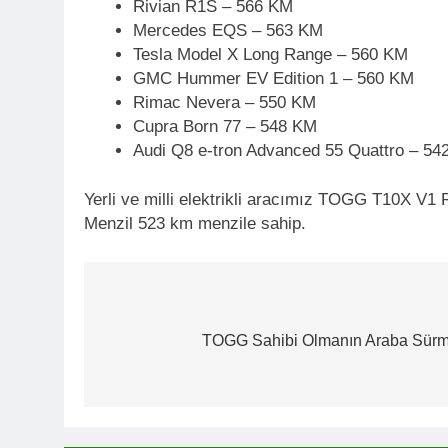
Rivian R1S – 566 KM
Mercedes EQS – 563 KM
Tesla Model X Long Range – 560 KM
GMC Hummer EV Edition 1 – 560 KM
Rimac Nevera – 550 KM
Cupra Born 77 – 548 KM
Audi Q8 e-tron Advanced 55 Quattro – 54
Yerli ve milli elektrikli aracımız TOGG T10
Menzil 523 km menzile sahip.
Yazı
gezinmesi
TOGG Sahibi Olmanın Araba Sürme