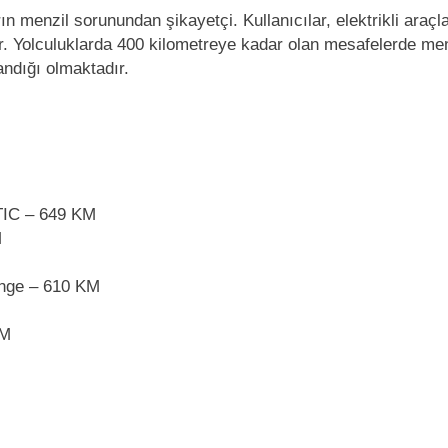
ların menzil sorunundan şikayetçi. Kullanıcılar, elektrikli ara
lar. Yolculuklarda 400 kilometreye kadar olan mesafelerde m
andığı olmaktadır.
TIC – 649 KM
M
nge – 610 KM
KM