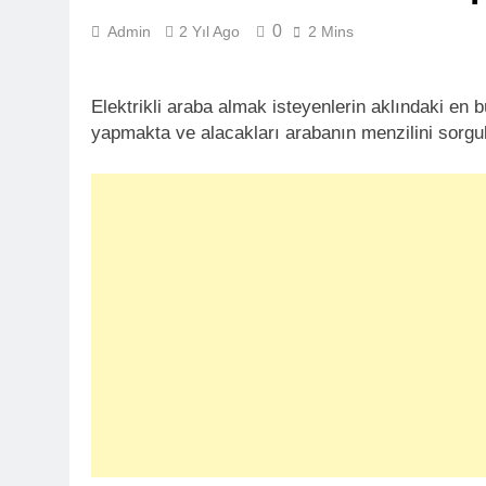
0
Admin
2 Yıl Ago
2 Mins
Elektrikli araba almak isteyenlerin aklındaki en 
yapmakta ve alacakları arabanın menzilini sorgu