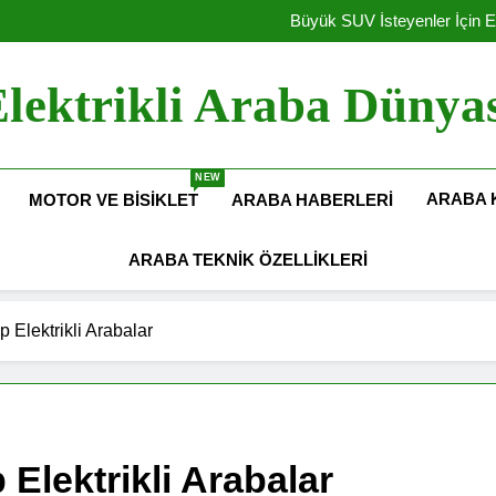
Elektrikli Yeni Dacia Spring 2027 
Büyük SUV İsteyenler İçin E
Amerika Elekt
Hyundai Motor Türkiye’de Ü
Elektrikli Yeni Dacia Spring 2027 
lektrikli Araba Dünya
Büyük SUV İsteyenler İçin E
Amerika Elekt
Hyundai Motor Türkiye’de Ü
NEW
ARABA 
MOTOR VE BISIKLET
ARABA HABERLERI
ARABA TEKNIK ÖZELLIKLERI
 Elektrikli Arabalar
Elektrikli Arabalar