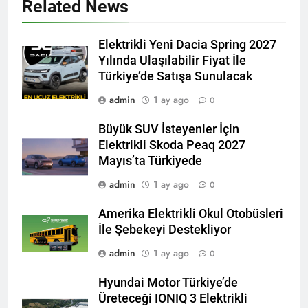
Related News
Elektrikli Yeni Dacia Spring 2027
Yılında Ulaşılabilir Fiyat İle
Türkiye’de Satışa Sunulacak
admin
1 ay ago
0
Büyük SUV İsteyenler İçin
Elektrikli Skoda Peaq 2027
Mayıs’ta Türkiyede
admin
1 ay ago
0
Amerika Elektrikli Okul Otobüsleri
İle Şebekeyi Destekliyor
admin
1 ay ago
0
Hyundai Motor Türkiye’de
Üreteceği IONIQ 3 Elektrikli