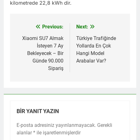
kilometrede 22,8 kWh dir.
Previous:
Next:
Yazı
gezinmesi
Xiaomi SU7 Almak
Türkiye Trafiğinde
İsteyen 7 Ay
Yollarda En Çok
Bekleyecek – Bir
Hangi Model
Günde 90.000
Arabalar Var?
Sipariş
BIR YANIT YAZIN
E-posta adresiniz yayınlanmayacak.
Gerekli
alanlar
*
ile işaretlenmişlerdir