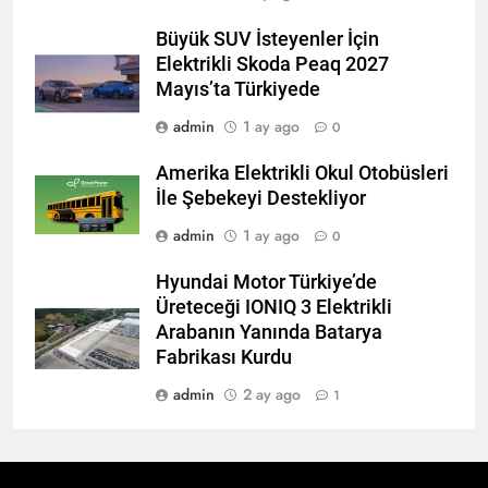
Büyük SUV İsteyenler İçin
Elektrikli Skoda Peaq 2027
Mayıs’ta Türkiyede
admin
1 ay ago
0
Amerika Elektrikli Okul Otobüsleri
İle Şebekeyi Destekliyor
admin
1 ay ago
0
Hyundai Motor Türkiye’de
Üreteceği IONIQ 3 Elektrikli
Arabanın Yanında Batarya
Fabrikası Kurdu
admin
2 ay ago
1