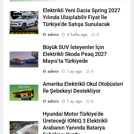
Elektrikli Yeni Dacia Spring 2027
Yılında Ulaşılabilir Fiyat İle
Türkiye’de Satışa Sunulacak
admin
4 hafta ago
0
Büyük SUV İsteyenler İçin
Elektrikli Skoda Peaq 2027
Mayıs’ta Türkiyede
admin
1 ay ago
0
Amerika Elektrikli Okul Otobüsleri
İle Şebekeyi Destekliyor
admin
1 ay ago
0
Hyundai Motor Türkiye’de
Üreteceği IONIQ 3 Elektrikli
Arabanın Yanında Batarya