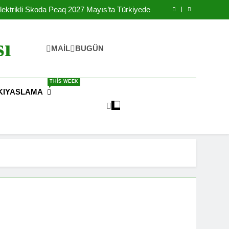
lektrikli Skoda Peaq 2027 Mayıs’ta Türkiyede
rikli Okul Otobüsleri İle Şebekeyi Destekliyor
reteceği IONIQ 3 Elektrikli Arabanın Yanında
Batarya Fabrikası Kurdu
Yılında Ulaşılabilir Fiyat İle Türkiye’de Satışa
Sunulacak
lektrikli Skoda Peaq 2027 Mayıs’ta Türkiyede
sı
rikli Okul Otobüsleri İle Şebekeyi Destekliyor
MAIL
BUGÜN
reteceği IONIQ 3 Elektrikli Arabanın Yanında
Batarya Fabrikası Kurdu
THIS WEEK
KIYASLAMA