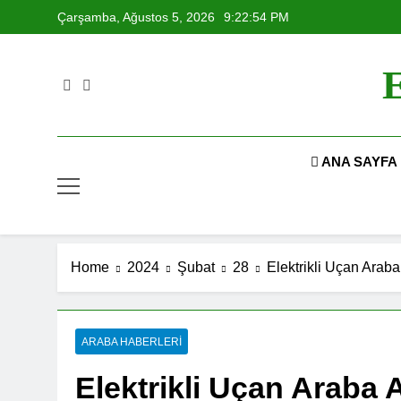
Skip
Çarşamba, Ağustos 5, 2026
9:22:56 PM
to
content
E
ANA SAYFA
Home
2024
Şubat
28
Elektrikli Uçan Araba 
ARABA HABERLERI
Elektrikli Uçan Araba Al