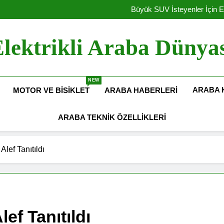
Büyük SUV İsteyenler İçin E
Amerika Elekt
Hyundai Motor Türkiye’de Ü
Elektrikli Yeni Dacia Spring 2027 
Büyük SUV İsteyenler İçin E
lektrikli Araba Dünya
Amerika Elekt
Hyundai Motor Türkiye’de Ü
NEW
ARABA 
MOTOR VE BISIKLET
ARABA HABERLERI
ARABA TEKNIK ÖZELLIKLERI
Alef Tanıtıldı
ef Tanıtıldı