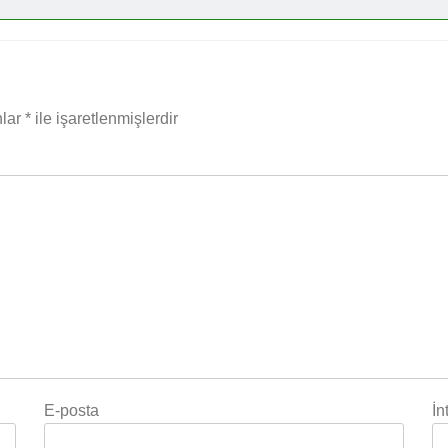
nlar
*
ile işaretlenmişlerdir
E-posta
İn