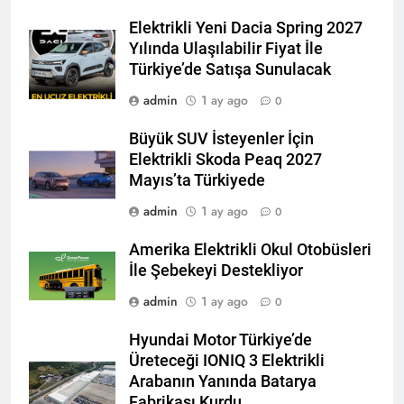
Elektrikli Yeni Dacia Spring 2027
Yılında Ulaşılabilir Fiyat İle
Türkiye’de Satışa Sunulacak
admin
1 ay ago
0
Büyük SUV İsteyenler İçin
Elektrikli Skoda Peaq 2027
Mayıs’ta Türkiyede
admin
1 ay ago
0
Amerika Elektrikli Okul Otobüsleri
İle Şebekeyi Destekliyor
admin
1 ay ago
0
Hyundai Motor Türkiye’de
Üreteceği IONIQ 3 Elektrikli
Arabanın Yanında Batarya
Fabrikası Kurdu