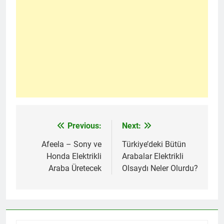
Previous:
Next:
Yazı
gezinmesi
Afeela – Sony ve
Türkiye’deki Bütün
Honda Elektrikli
Arabalar Elektrikli
Araba Üretecek
Olsaydı Neler Olurdu?