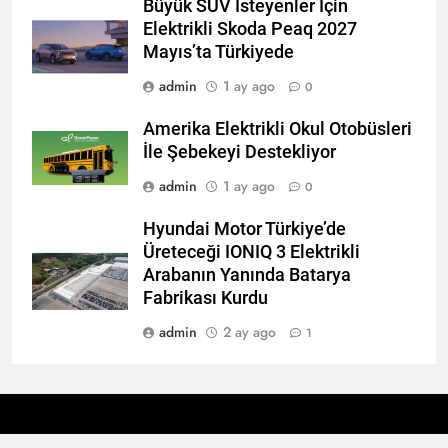
Büyük SUV İsteyenler İçin
Elektrikli Skoda Peaq 2027
Mayıs’ta Türkiyede
admin
1 ay ago
0
Amerika Elektrikli Okul Otobüsleri
İle Şebekeyi Destekliyor
admin
1 ay ago
0
Hyundai Motor Türkiye’de
Üreteceği IONIQ 3 Elektrikli
Arabanın Yanında Batarya
Fabrikası Kurdu
admin
2 ay ago
1