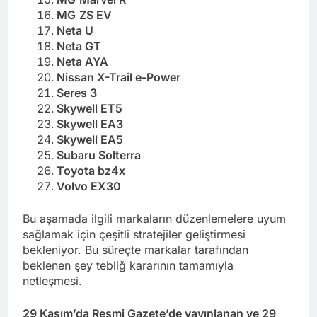
MG
ZS EV
Neta U
Neta GT
Neta AYA
Nissan X-Trail e-Power
Seres 3
Skywell ET5
Skywell EA3
Skywell EA5
Subaru Solterra
Toyota bz4x
Volvo EX30
Bu aşamada ilgili markaların düzenlemelere uyum
sağlamak için çeşitli stratejiler geliştirmesi
bekleniyor. Bu süreçte markalar tarafından
beklenen şey tebliğ kararının tamamıyla
netleşmesi.
29 Kasım’da Resmi Gazete’de yayınlanan ve 29