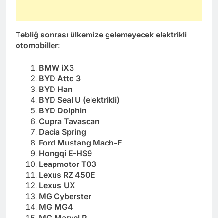
Tebliğ sonrası ülkemize gelemeyecek elektrikli
otomobiller
:
BMW iX3
BYD Atto 3
BYD Han
BYD Seal U (elektrikli)
BYD Dolphin
Cupra Tavascan
Dacia Spring
Ford Mustang Mach-E
Hongqi E-HS9
Leapmotor T03
Lexus RZ 450E
Lexus
UX
MG Cyberster
MG
MG4
MG
Marvel R