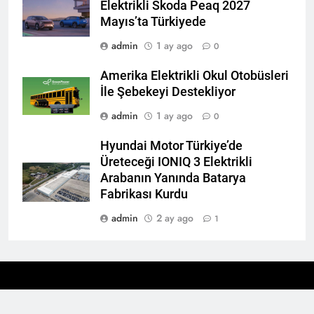
Elektrikli Skoda Peaq 2027
Mayıs’ta Türkiyede
admin
1 ay ago
0
Amerika Elektrikli Okul Otobüsleri
İle Şebekeyi Destekliyor
admin
1 ay ago
0
Hyundai Motor Türkiye’de
Üreteceği IONIQ 3 Elektrikli
Arabanın Yanında Batarya
Fabrikası Kurdu
admin
2 ay ago
1