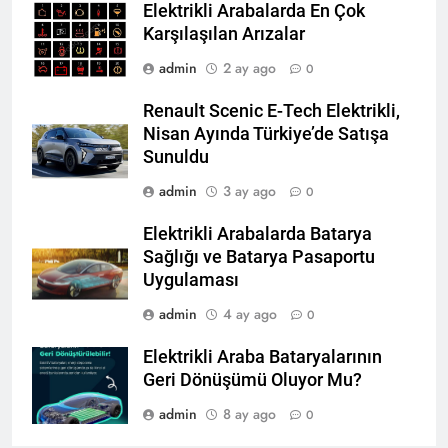
Elektrikli Arabalarda En Çok
Karşılaşılan Arızalar
admin
2 ay ago
0
Renault Scenic E-Tech Elektrikli,
Nisan Ayında Türkiye’de Satışa
Sunuldu
admin
3 ay ago
0
Elektrikli Arabalarda Batarya
Sağlığı ve Batarya Pasaportu
Uygulaması
admin
4 ay ago
0
Elektrikli Araba Bataryalarının
Geri Dönüşümü Oluyor Mu?
admin
8 ay ago
0