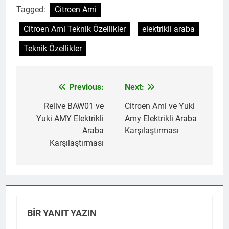
Tagged:
Citroen Ami
Citroen Ami Teknik Özellikler
elektrikli araba
Teknik Özellikler
Previous:
Next:
Yazı
gezinmesi
Relive BAW01 ve
Citroen Ami ve Yuki
Yuki AMY Elektrikli
Amy Elektrikli Araba
Araba
Karşılaştırması
Karşılaştırması
BIR YANIT YAZIN