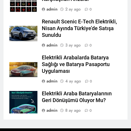
admin
2 ay ago
0
Renault Scenic E-Tech Elektrikli,
Nisan Ayında Türkiye’de Satışa
Sunuldu
admin
3 ay ago
0
Elektrikli Arabalarda Batarya
Sağlığı ve Batarya Pasaportu
Uygulaması
admin
4 ay ago
0
Elektrikli Araba Bataryalarının
Geri Dönüşümü Oluyor Mu?
admin
8 ay ago
0