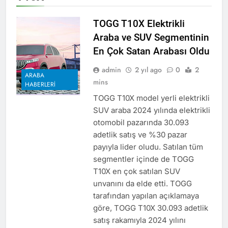
TOGG T10X Elektrikli
Araba ve SUV Segmentinin
En Çok Satan Arabası Oldu
admin
2 yıl ago
0
2
ARABA
mins
HABERLERI
TOGG T10X model yerli elektrikli
SUV araba 2024 yılında elektrikli
otomobil pazarında 30.093
adetlik satış ve %30 pazar
payıyla lider oludu. Satılan tüm
segmentler içinde de TOGG
T10X en çok satılan SUV
unvanını da elde etti. TOGG
tarafından yapılan açıklamaya
göre, TOGG T10X 30.093 adetlik
satış rakamıyla 2024 yılını