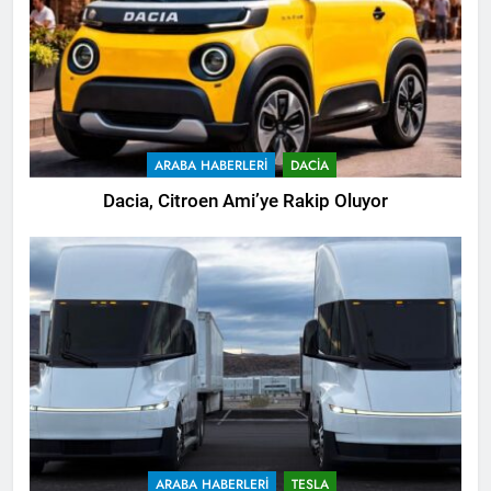
ARABA HABERLERI
DACIA
Dacia, Citroen Ami’ye Rakip Oluyor
ARABA HABERLERI
TESLA