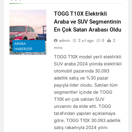
TOGG T10X Elektrikli
Araba ve SUV Segmentinin
En Çok Satan Arabası Oldu
admin
2 yıl ago
0
2
ARABA
mins
HABERLERI
TOGG T10X model yerli elektrikli
SUV araba 2024 yılında elektrikli
otomobil pazarında 30.093
adetlik satış ve %30 pazar
payıyla lider oludu. Satılan tüm
segmentler içinde de TOGG
T10X en çok satılan SUV
unvanını da elde etti. TOGG
tarafından yapılan açıklamaya
göre, TOGG T10X 30.093 adetlik
satış rakamıyla 2024 yılını