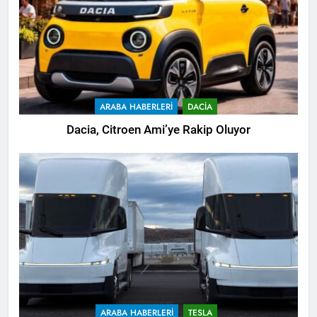
ARABA HABERLERI
DACIA
Dacia, Citroen Ami’ye Rakip Oluyor
ARABA HABERLERI
TESLA