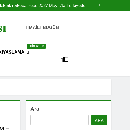
Yılında Ulaşılabilir Fiyat İle Türkiye’de Satışa
Sunulacak
lektrikli Skoda Peaq 2027 Mayıs’ta Türkiyede
rikli Okul Otobüsleri İle Şebekeyi Destekliyor
reteceği IONIQ 3 Elektrikli Arabanın Yanında
Batarya Fabrikası Kurdu
Yılında Ulaşılabilir Fiyat İle Türkiye’de Satışa
sı
Sunulacak
lektrikli Skoda Peaq 2027 Mayıs’ta Türkiyede
MAIL
BUGÜN
rikli Okul Otobüsleri İle Şebekeyi Destekliyor
reteceği IONIQ 3 Elektrikli Arabanın Yanında
Batarya Fabrikası Kurdu
THIS WEEK
KIYASLAMA
Ara
ARA
or –