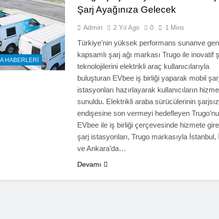
Şarj Ayağınıza Gelecek
Admin
2 Yıl Ago
0
1 Mins
Türkiye’nin yüksek performans sunanve gen
kapsamlı şarj ağı markası Trugo ile inovatif ş
A HABERLERI
teknolojilerini elektrikli araç kullanıcılarıyla
buluşturan EVbee iş birliği yaparak mobil şar
istasyonları hazırlayarak kullanıcıların hizme
sunuldu. Elektrikli araba sürücülerinin şarjsı
endişesine son vermeyi hedefleyen Trugo’nu
EVbee ile iş birliği çerçevesinde hizmete gir
şarj istasyonları, Trugo markasıyla İstanbul, 
ve Ankara’da…
Devamı