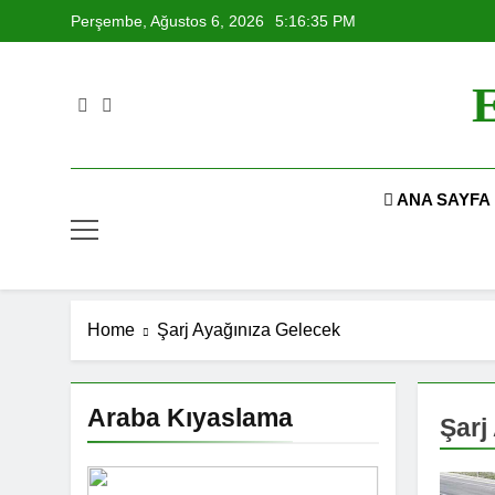
Skip
Perşembe, Ağustos 6, 2026
5:16:36 PM
to
content
E
ANA SAYFA
Home
Şarj Ayağınıza Gelecek
Araba Kıyaslama
Şarj