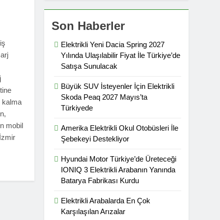
Son Haberler
iş
Elektrikli Yeni Dacia Spring 2027
arj
Yılında Ulaşılabilir Fiyat İle Türkiye’de
Satışa Sunulacak
j
Büyük SUV İsteyenler İçin Elektrikli
tine
Skoda Peaq 2027 Mayıs’ta
z kalma
Türkiyede
n,
en mobil
Amerika Elektrikli Okul Otobüsleri İle
İzmir
Şebekeyi Destekliyor
Hyundai Motor Türkiye’de Üreteceği
IONIQ 3 Elektrikli Arabanın Yanında
Batarya Fabrikası Kurdu
Elektrikli Arabalarda En Çok
Karşılaşılan Arızalar