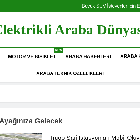
Elektrikli Yeni Dacia Spring 2027 
Büyük SUV İsteyenler İçin E
Amerika Elekt
Hyundai Motor Türkiye’de Ü
Elektrikli Yeni Dacia Spring 2027 
lektrikli Araba Dünya
Büyük SUV İsteyenler İçin E
Amerika Elekt
Hyundai Motor Türkiye’de Ü
NEW
ARABA 
MOTOR VE BISIKLET
ARABA HABERLERI
ARABA TEKNIK ÖZELLIKLERI
 Ayağınıza Gelecek
Trugo Şarj İstasyonları Mobil Oluy