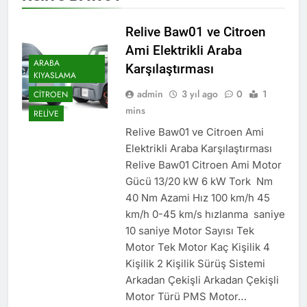
Relive Baw01 ve Citroen
Ami Elektrikli Araba
ARABA
Karşılaştırması
KIYASLAMA
admin
3 yıl ago
0
1
CITROEN
mins
RELIVE
Relive Baw01 ve Citroen Ami
Elektrikli Araba Karşılaştırması
Relive Baw01 Citroen Ami Motor
Gücü 13/20 kW 6 kW Tork Nm
40 Nm Azami Hız 100 km/h 45
km/h 0-45 km/s hızlanma saniye
10 saniye Motor Sayısı Tek
Motor Tek Motor Kaç Kişilik 4
Kişilik 2 Kişilik Sürüş Sistemi
Arkadan Çekişli Arkadan Çekişli
Motor Türü PMS Motor…