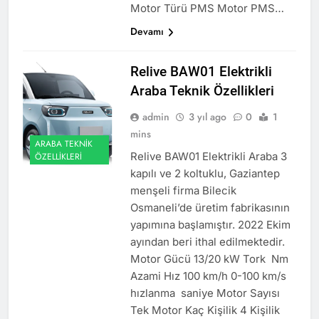
Motor Türü PMS Motor PMS…
Devamı
Relive BAW01 Elektrikli
Araba Teknik Özellikleri
admin
3 yıl ago
0
1
mins
ARABA TEKNIK
Relive BAW01 Elektrikli Araba 3
ÖZELLIKLERI
kapılı ve 2 koltuklu, Gaziantep
menşeli firma Bilecik
Osmaneli’de üretim fabrikasının
yapımına başlamıştır. 2022 Ekim
ayından beri ithal edilmektedir.
Motor Gücü 13/20 kW Tork Nm
Azami Hız 100 km/h 0-100 km/s
hızlanma saniye Motor Sayısı
Tek Motor Kaç Kişilik 4 Kişilik