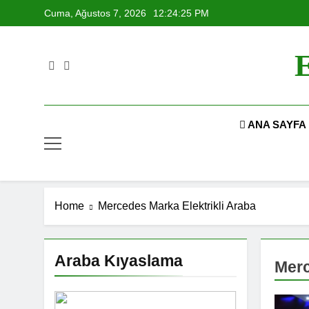
Skip
Cuma, Ağustos 7, 2026
12:24:26 PM
to
content
E
ANA SAYFA
Home
Mercedes Marka Elektrikli Araba
Araba Kıyaslama
Merc