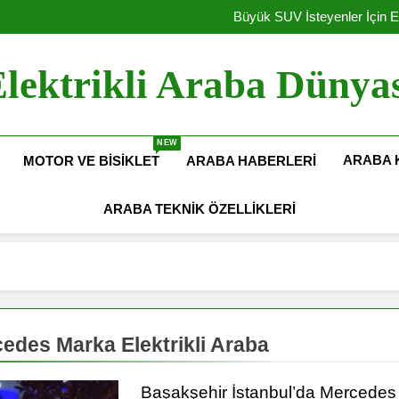
Elektrikli Yeni Dacia Spring 2027 
Büyük SUV İsteyenler İçin E
Amerika Elekt
Hyundai Motor Türkiye’de Ü
Elektrikli Yeni Dacia Spring 2027 
lektrikli Araba Dünya
Büyük SUV İsteyenler İçin E
Amerika Elekt
Hyundai Motor Türkiye’de Ü
NEW
ARABA 
MOTOR VE BISIKLET
ARABA HABERLERI
ARABA TEKNIK ÖZELLIKLERI
edes Marka Elektrikli Araba
Başakşehir İstanbul’da Mercedes