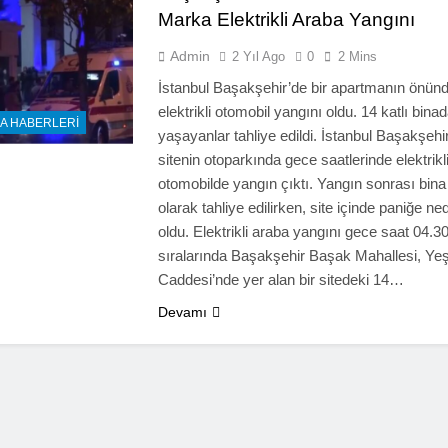
Marka Elektrikli Araba Yangını
Admin
2 Yıl Ago
0
2 Mins
İstanbul Başakşehir’de bir apartmanın önün
elektrikli otomobil yangını oldu. 14 katlı bina
A HABERLERI
yaşayanlar tahliye edildi. İstanbul Başakşehir
sitenin otoparkında gece saatlerinde elektrikl
otomobilde yangın çıktı. Yangın sonrası bina
olarak tahliye edilirken, site içinde paniğe ne
oldu. Elektrikli araba yangını gece saat 04.3
sıralarında Başakşehir Başak Mahallesi, Yeş
Caddesi’nde yer alan bir sitedeki 14…
Devamı