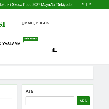
Yılında Ulaşılabilir Fiyat İle Türkiye’de Satışa
Sunulacak
lektrikli Skoda Peaq 2027 Mayıs’ta Türkiyede
rikli Okul Otobüsleri İle Şebekeyi Destekliyor
reteceği IONIQ 3 Elektrikli Arabanın Yanında
Batarya Fabrikası Kurdu
Yılında Ulaşılabilir Fiyat İle Türkiye’de Satışa
sı
Sunulacak
lektrikli Skoda Peaq 2027 Mayıs’ta Türkiyede
MAIL
BUGÜN
rikli Okul Otobüsleri İle Şebekeyi Destekliyor
reteceği IONIQ 3 Elektrikli Arabanın Yanında
Batarya Fabrikası Kurdu
THIS WEEK
KIYASLAMA
Ara
ARA