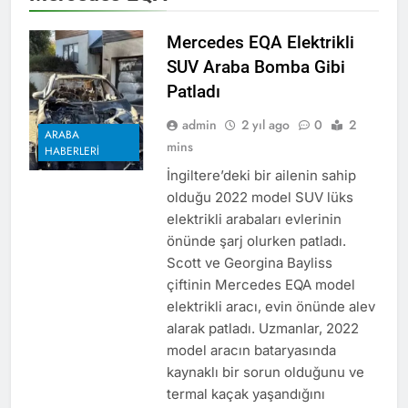
Mercedes EQA Elektrikli
SUV Araba Bomba Gibi
Patladı
admin
2 yıl ago
0
2
ARABA
mins
HABERLERI
İngiltere’deki bir ailenin sahip
olduğu 2022 model SUV lüks
elektrikli arabaları evlerinin
önünde şarj olurken patladı.
Scott ve Georgina Bayliss
çiftinin Mercedes EQA model
elektrikli aracı, evin önünde alev
alarak patladı. Uzmanlar, 2022
model aracın bataryasında
kaynaklı bir sorun olduğunu ve
termal kaçak yaşandığını