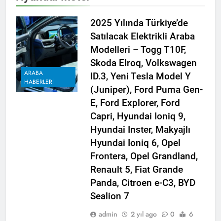
2025 Yılında Türkiye’de
Satılacak Elektrikli Araba
Modelleri – Togg T10F,
Skoda Elroq, Volkswagen
ARABA
ID.3, Yeni Tesla Model Y
HABERLERI
(Juniper), Ford Puma Gen-
E, Ford Explorer, Ford
Capri, Hyundai Ioniq 9,
Hyundai Inster, Makyajlı
Hyundai Ioniq 6, Opel
Frontera, Opel Grandland,
Renault 5, Fiat Grande
Panda, Citroen e-C3, BYD
Sealion 7
admin
2 yıl ago
0
6