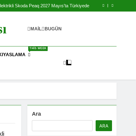
Yılında Ulaşılabilir Fiyat İle Türkiye’de Satışa
Sunulacak
lektrikli Skoda Peaq 2027 Mayıs’ta Türkiyede
rikli Okul Otobüsleri İle Şebekeyi Destekliyor
reteceği IONIQ 3 Elektrikli Arabanın Yanında
Batarya Fabrikası Kurdu
Yılında Ulaşılabilir Fiyat İle Türkiye’de Satışa
sı
Sunulacak
lektrikli Skoda Peaq 2027 Mayıs’ta Türkiyede
MAIL
BUGÜN
rikli Okul Otobüsleri İle Şebekeyi Destekliyor
reteceği IONIQ 3 Elektrikli Arabanın Yanında
Batarya Fabrikası Kurdu
THIS WEEK
KIYASLAMA
Ara
ARA
li