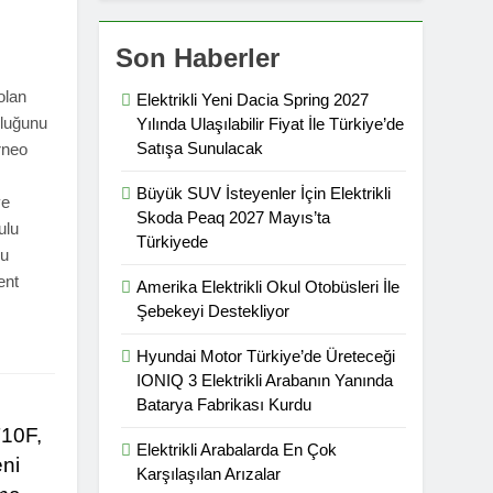
Son Haberler
olan
Elektrikli Yeni Dacia Spring 2027
uluğunu
Yılında Ulaşılabilir Fiyat İle Türkiye’de
Satışa Sunulacak
rneo
Büyük SUV İsteyenler İçin Elektrikli
ye
Skoda Peaq 2027 Mayıs’ta
ulu
Türkiyede
lu
ent
Amerika Elektrikli Okul Otobüsleri İle
Şebekeyi Destekliyor
Hyundai Motor Türkiye’de Üreteceği
IONIQ 3 Elektrikli Arabanın Yanında
Batarya Fabrikası Kurdu
T10F,
Elektrikli Arabalarda En Çok
ni
Karşılaşılan Arızalar