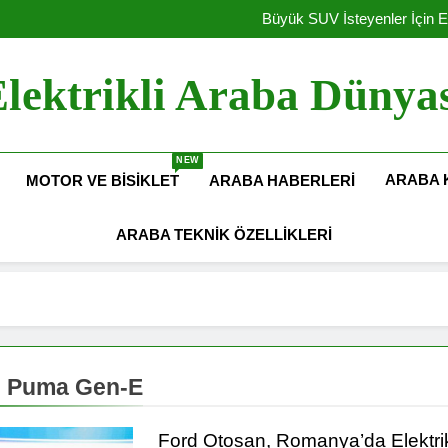
Elektrikli Yeni Dacia Spring 2027 
Büyük SUV İsteyenler İçin E
Amerika Elekt
Hyundai Motor Türkiye’de Ü
Elektrikli Yeni Dacia Spring 2027 
lektrikli Araba Dünya
Büyük SUV İsteyenler İçin E
Amerika Elekt
Hyundai Motor Türkiye’de Ü
NEW
ARABA 
MOTOR VE BISIKLET
ARABA HABERLERI
ARABA TEKNIK ÖZELLIKLERI
d Puma Gen-E
Ford Otosan, Romanya’da Elektrik