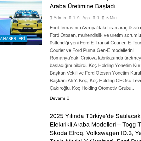
Araba Üretimine Başladı
Admin
1 Yıl Ago
0
5 Mins
Ford firmasının Avrupa’daki ticari araç üssü 
Ford Otosan, mühendislik ve üretim soruml
A HABERLERI
üstlendiği yeni Ford E-Transit Courier, E-Tou
Courier ve Ford Puma Gen-E modellerini
Romanya’daki Craiova fabrikasında üretme
başladığını bildirdi. Koç Holding Yönetim Kur
Başkan Vekili ve Ford Otosan Yönetim Kuru
Başkanı Ali Y. Koç, Koç Holding CEOsu Lev
Çakıroğlu, Koç Holding Otomotiv Grubu…
Devamı
2025 Yılında Türkiye’de Satılacak
Elektrikli Araba Modelleri – Togg 
Skoda Elroq, Volkswagen ID.3, Ye