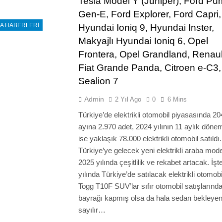
Tesla Model Y (Juniper), Ford P
Gen-E, Ford Explorer, Ford Capri,
A HABERLERI
Hyundai Ioniq 9, Hyundai Inster,
Makyajlı Hyundai Ioniq 6, Opel
Frontera, Opel Grandland, Renaul
Fiat Grande Panda, Citroen e-C3
Sealion 7
Admin
2 Yıl Ago
0
6 Mins
Türkiye’de elektrikli otomobil piyasasında 2
ayına 2.970 adet, 2024 yılının 11 aylık döne
ise yaklaşık 78.000 elektrikli otomobil satıldı.
Türkiye’ye gelecek yeni elektrikli araba modell
2025 yılında çeşitlilik ve rekabet artacak. İş
yılında Türkiye’de satılacak elektrikli otomob
Togg T10F SUV’lar sıfır otomobil satışlarınd
bayrağı kapmış olsa da hala sedan bekleyen 
sayılır…