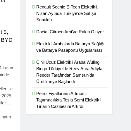
uma
Renault Scenic E-Tech Elektrikli,
Nisan Ayında Türkiye’de Satışa
Sunuldu
t 5,
Dacia, Citroen Ami’ye Rakip Oluyor
, BYD
Elektrikli Arabalarda Batarya Sağlığı
ve Batarya Pasaportu Uygulaması
Çinli Ucuz Elektrikli Araba Wuling
04 kasım
Bingo Türkiye’de Reev Aura Adıyla
minde
Reeder Tarafından Samsun’da
Üretilmeye Başlandı
eri ile
Petrol Fiyatlarının Artması
te 2025
Taşımacılıkta Tesla Semi Elektrikli
iller…
Tırların Cazibesini Artırdı
a
hatırı