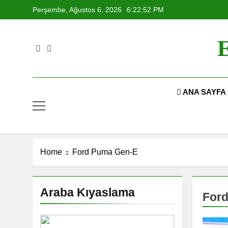
Skip
Perşembe, Ağustos 6, 2026
6:22:52 PM
to
content
E
ANA SAYFA
Home
Ford Puma Gen-E
Araba Kıyaslama
For