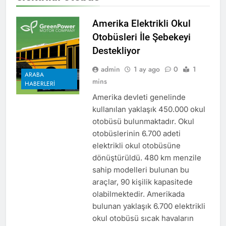
Amerika Elektrikli Okul
Otobüsleri İle Şebekeyi
Destekliyor
admin
1 ay ago
0
1
ARABA
mins
HABERLERI
Amerika devleti genelinde
kullanılan yaklaşık 450.000 okul
otobüsü bulunmaktadır. Okul
otobüslerinin 6.700 adeti
elektrikli okul otobüsüne
dönüştürüldü. 480 km menzile
sahip modelleri bulunan bu
araçlar, 90 kişilik kapasitede
olabilmektedir. Amerikada
bulunan yaklaşık 6.700 elektrikli
okul otobüsü sıcak havaların