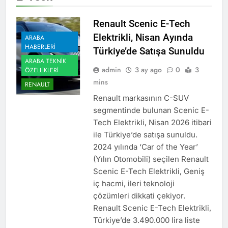
Renault Scenic E-Tech
Elektrikli, Nisan Ayında
ARABA
HABERLERI
Türkiye’de Satışa Sunuldu
ARABA TEKNIK
admin
3 ay ago
0
3
ÖZELLIKLERI
mins
RENAULT
Renault markasının C-SUV
segmentinde bulunan Scenic E-
Tech Elektrikli, Nisan 2026 itibari
ile Türkiye’de satışa sunuldu.
2024 yılında ‘Car of the Year’
(Yılın Otomobili) seçilen Renault
Scenic E-Tech Elektrikli, Geniş
iç hacmi, ileri teknoloji
çözümleri dikkati çekiyor.
Renault Scenic E-Tech Elektrikli,
Türkiye’de 3.490.000 lira liste