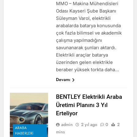
MMO – Makina Mühendisleri
Odası Kayseri Şube Başkanı
Süleyman Varol, elektrikli
arabalarda batarya konusunda
çok fazla bilimsel ve akademik
çalışma yapılmadığını
savunanarak şunları aktardı.
Elektrikli araçlar batarya
üzerinden gelen elektrikle
beraber yüksek torkta daha…
Devamı
BENTLEY Elektrikli Araba
Üretimi Planını 3 Yıl
Erteliyor
admin
2 yıl ago
0
2
ARABA
mins
HABERLERI