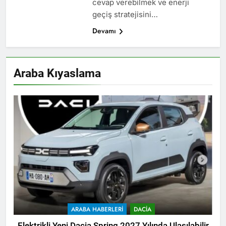
cevap verebilmek ve enerji
geçiş stratejisini…
Devamı
Araba Kıyaslama
ARABA HABERLERI
DACIA
Elektrikli Yeni Dacia Spring 2027 Yılında Ulaşılabilir