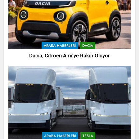
ARABA HABERLERI
DACIA
Dacia, Citroen Ami’ye Rakip Oluyor
ARABA HABERLERI
TESLA