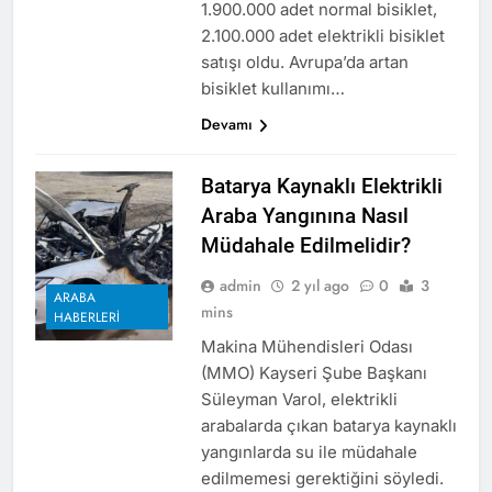
1.900.000 adet normal bisiklet,
2.100.000 adet elektrikli bisiklet
satışı oldu. Avrupa’da artan
bisiklet kullanımı…
Devamı
Batarya Kaynaklı Elektrikli
Araba Yangınına Nasıl
Müdahale Edilmelidir?
admin
2 yıl ago
0
3
ARABA
mins
HABERLERI
Makina Mühendisleri Odası
(MMO) Kayseri Şube Başkanı
Süleyman Varol, elektrikli
arabalarda çıkan batarya kaynaklı
yangınlarda su ile müdahale
edilmemesi gerektiğini söyledi.